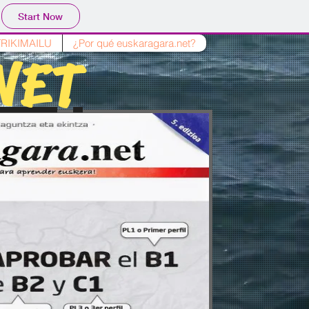
Start Now
TRIKIMAILU
¿Por qué euskaragara.net?
NET