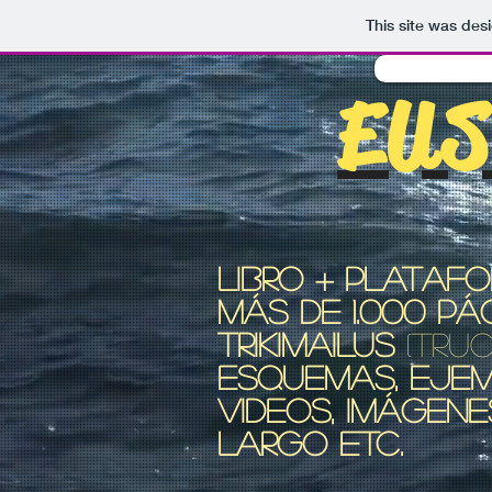
This site was des
EU
LIBRO + PLATAF
MÁS DE 1.000 PÁ
TRIKIMAILUS
(truc
ESQUEMAS, EJEM
VIDEOS, IMÁGENE
LARGO ETC.