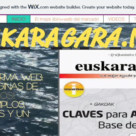
igned with the
.com
website builder. Create your website today.
INICIO
El mejor libro+web del mercado
VIDEOS
SKARA
GARA
.
ORMA WEB:
GINAS DE
os),
PLOS,
S Y UN